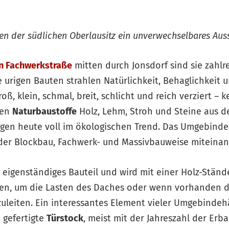
 der südlichen Oberlausitz ein unverwechselbares Aus
n Fachwerkstraße
mitten durch Jonsdorf sind sie zahlr
urigen Bauten strahlen Natürlichkeit, Behaglichkeit 
ß, klein, schmal, breit, schlicht und reich verziert – 
ten
Naturbaustoffe
Holz, Lehm, Stroh und Steine aus d
gen heute voll im ökologischen Trend. Das Umgebindeh
der Blockbau, Fachwerk- und Massivbauweise miteinan
n eigenständiges Bauteil und wird mit einer Holz-Stän
n, um die Lasten des Daches oder wenn vorhanden d
leiten. Ein interessantes Element vieler Umgebindehä
 gefertigte
Türstock
, meist mit der Jahreszahl der Er