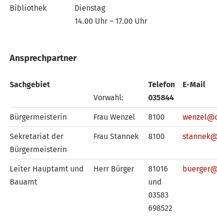
Bibliothek
Dienstag
14.00 Uhr – 17.00 Uhr
Ansprechpartner
Sachgebiet
Telefon
E-Mail
Vorwahl:
035844
Bürgermeisterin
Frau Wenzel
8100
wenzel@o
Sekretariat der
Frau Stannek
8100
stannek@
Bürgermeisterin
Leiter Hauptamt und
Herr Bürger
81016
buerger@
Bauamt
und
03583
698522