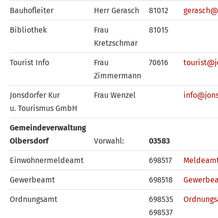
Bauhofleiter
Herr Gerasch
81012
gerasch@
Bibliothek
Frau
81015
Kretzschmar
Tourist Info
Frau
70616
tourist@j
Zimmermann
Jonsdorfer Kur
Frau Wenzel
info@jons
u. Tourismus GmbH
Gemeindeverwaltung
Olbersdorf
Vorwahl:
03583
Einwohnermeldeamt
698517
Meldeamt
Gewerbeamt
698518
Gewerbea
Ordnungsamt
698535
Ordnungs
698537