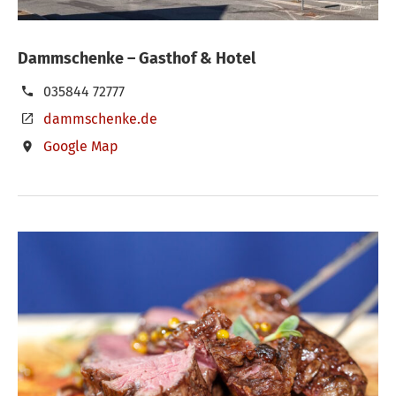
Dammschenke – Gasthof & Hotel
035844 72777
dammschenke.de
Google Map