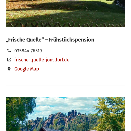
„Frische Quelle“ – Frühstückspension
035844 76519
frische-quelle-jonsdorf.de
Google Map