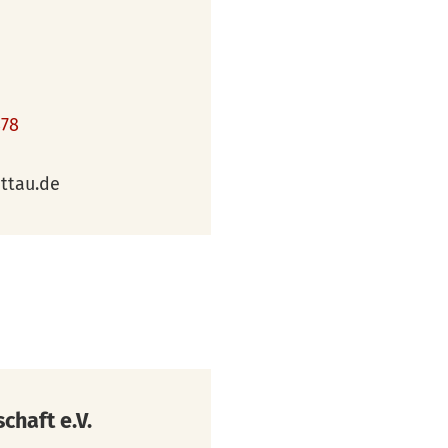
878
ttau.de
haft e.V.