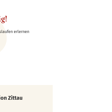
ig!
slaufen erlernen
on Zittau