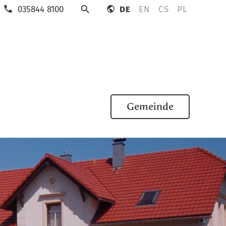
035844 8100
DE
EN
CS
PL
Suche
Gemeinde