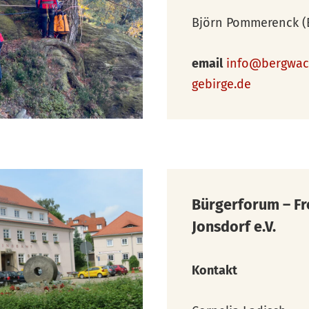
Björn Pommerenck (B
email
info@bergwach
gebirge.de
Bürgerforum – Fr
Jonsdorf e.V.
Kontakt