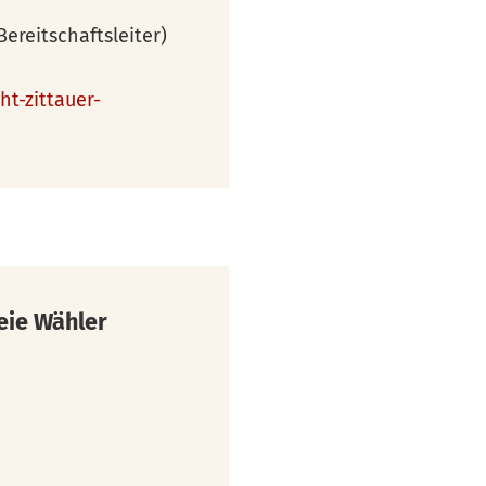
ereitschaftsleiter)
t-zittauer-
eie Wähler