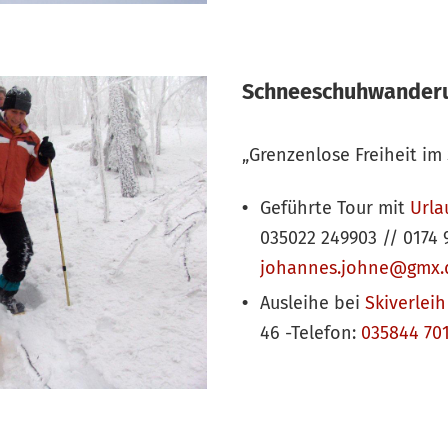
Schneeschuhwander
„Grenzenlose Freiheit im
Geführte Tour mit
Urla
035022 249903 // 0174 
johannes.johne@gmx.
Ausleihe bei
Skiverlei
46 -Telefon:
035844 701