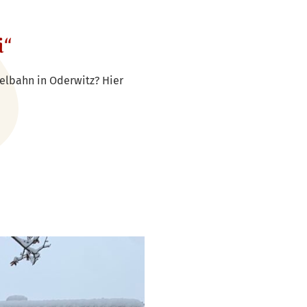
i“
lbahn in Oderwitz? Hier