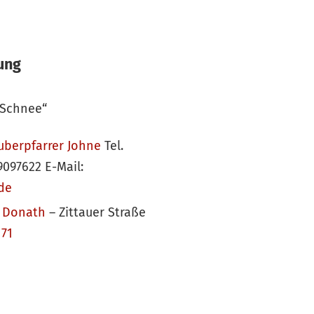
ung
 Schnee“
uberpfarrer Johne
Tel.
9097622 E-Mail:
de
h Donath
– Zittauer Straße
71