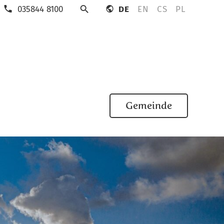
035844 8100
DE
EN
CS
PL
Suche
Gemeinde