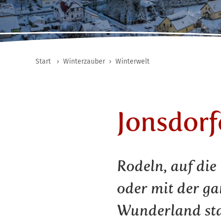
Start
›
Winterzauber
›
Winterwelt
Jonsdor
Rodeln, auf di
oder mit der ga
Wunderland st