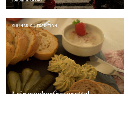
KULINARIK
TRADITION
Leineweberfrasszettel
FAMILIE
KULTUR
OUTDOOR
TRADITION