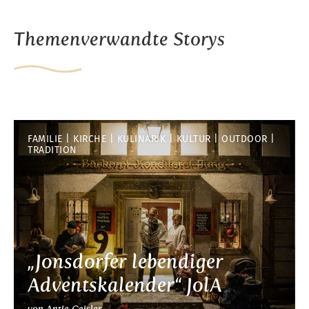
Themenverwandte Storys
FAMILIE
KIRCHE
KULINARIK
KULTUR
OUTDOOR
TRADITION
„Jonsdorfer lebendiger
Adventskalender“ JolA
von Antje Geisler