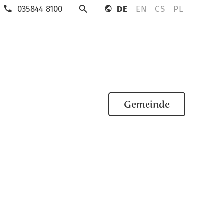
035844 8100
DE
EN
CS
PL
Suche
Gemeinde