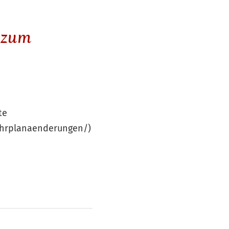
 zum
te
ahrplanaenderungen/)