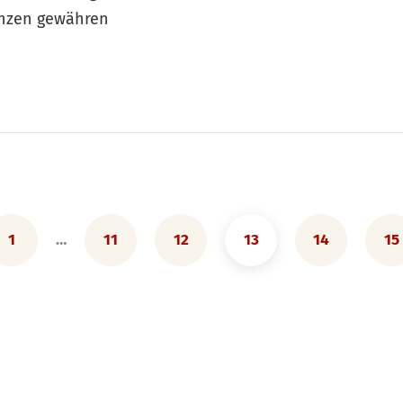
anzen gewähren
1
…
11
12
13
14
15