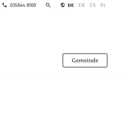
035844 8100
DE
EN
CS
PL
Suche
Gemeinde