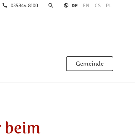
035844 8100
DE
EN
CS
PL
Suche
Gemeinde
r beim