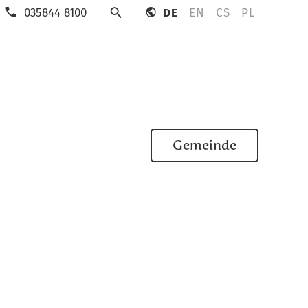
035844 8100
DE
EN
CS
PL
Suche
Gemeinde