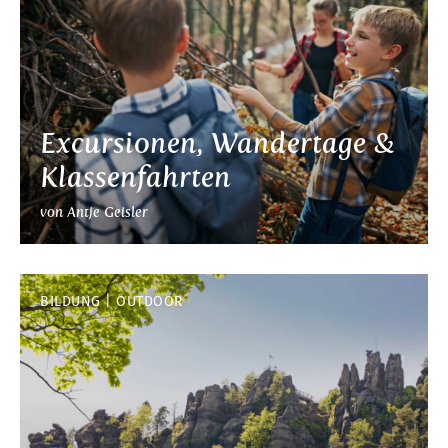
Excursionen, Wandertage &
Klassenfahrten
von Antje Geisler
BILDUNG
OUTDOOR