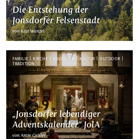
Die Entstehung der
Jonsdorfer Felsenstadt
von Kati Wenzel
FAMILIE
KIRCHE
KULINARIK
KULTUR
OUTDOOR
TRADITION
„Jonsdorfer lebendiger
Adventskalender“ JolA
von Antje Geisler