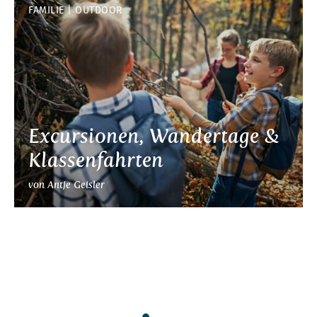
FAMILIE
OUTDOOR
Excursionen, Wandertage &
Klassenfahrten
von Antje Geisler