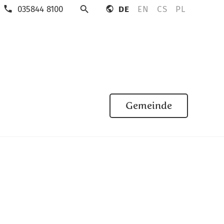
035844 8100
DE
EN
CS
PL
Suche
Gemeinde