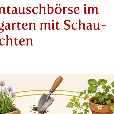
entauschbörse im
garten mit Schau-
echten