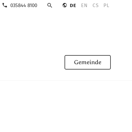
035844 8100
DE
EN
CS
PL
Suche
Gemeinde