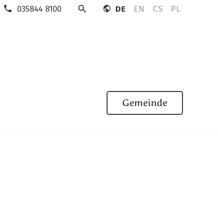
035844 8100
DE
EN
CS
PL
Suche
Gemeinde