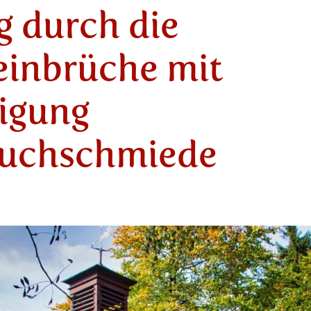
 durch die
einbrüche mit
igung
ruchschmiede