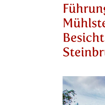
Führung
Mühlst
Besicht
Steinb