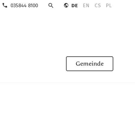
035844 8100
DE
EN
CS
PL
Suche
Gemeinde