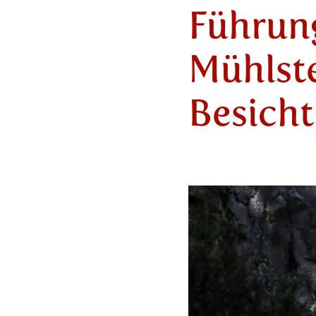
Führung
Mühlst
Besich