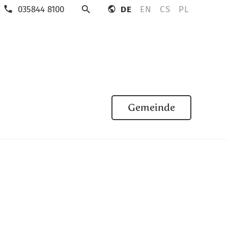
035844 8100
DE
EN
CS
PL
Suche
Gemeinde