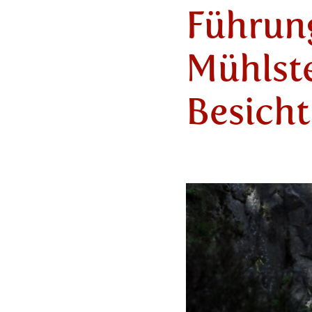
Führung
Mühlst
Besich