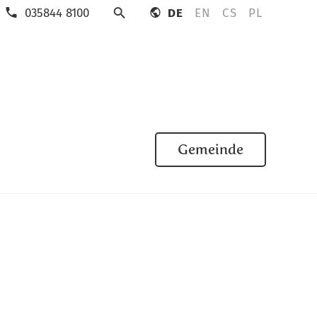
035844 8100
DE
EN
CS
PL
Suche
Gemeinde