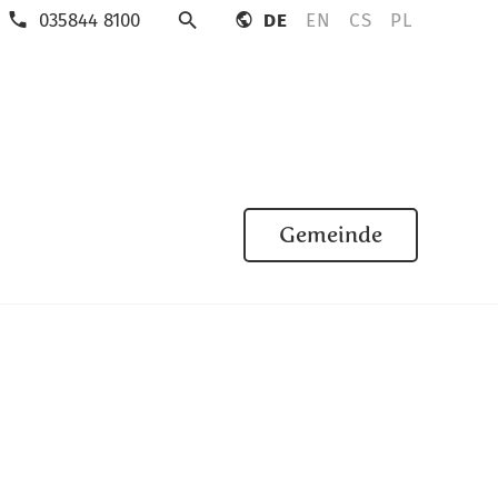
035844 8100
DE
EN
CS
PL
Suche
Gemeinde