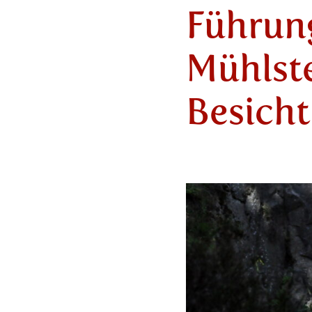
Führung
Mühlst
Besich