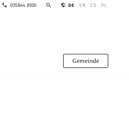
035844 8100
DE
EN
CS
PL
Suche
Gemeinde