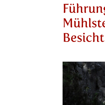
Führung
Mühlst
Besich