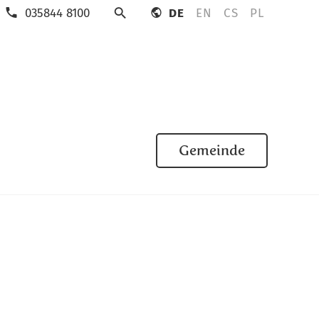
035844 8100
DE
EN
CS
PL
Suche
Gemeinde