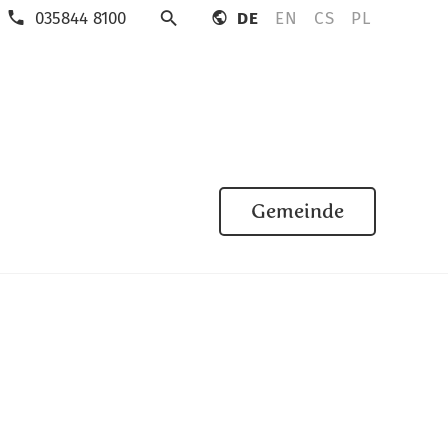
035844 8100
DE
EN
CS
PL
Suche
Gemeinde