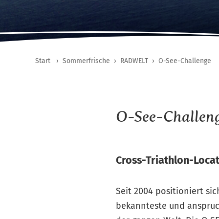
Start
›
Sommerfrische
›
RADWELT
›
O-See-Challenge
O-See-Challen
Cross-Triathlon-Loca
Seit 2004 positioniert si
bekannteste und anspruch