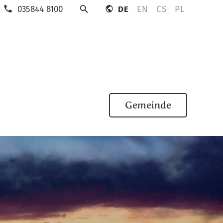
035844 8100
DE
EN
CS
PL
Suche
Gemeinde