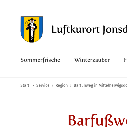
Sommerfrische
Winterzauber
Start
›
Service
›
Region
›
Barfußweg in Mittelherwigsdo
Barfußwe