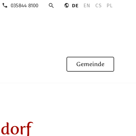
035844 8100
DE
EN
CS
PL
Suche
Gemeinde
sdorf