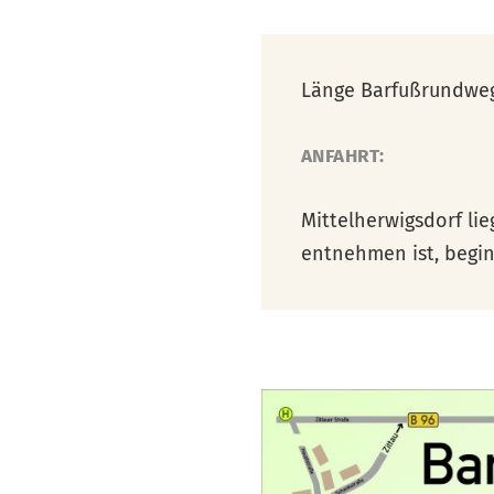
Länge Barfußrundweg
ANFAHRT:
Mittelherwigsdorf li
entnehmen ist, begi