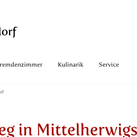
Fremdenzimmer
Kulinarik
Service
rf
g in Mittelherwig