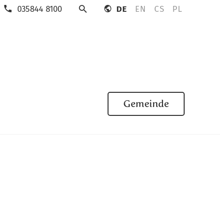
035844 8100
DE
EN
CS
PL
Suche
Gemeinde