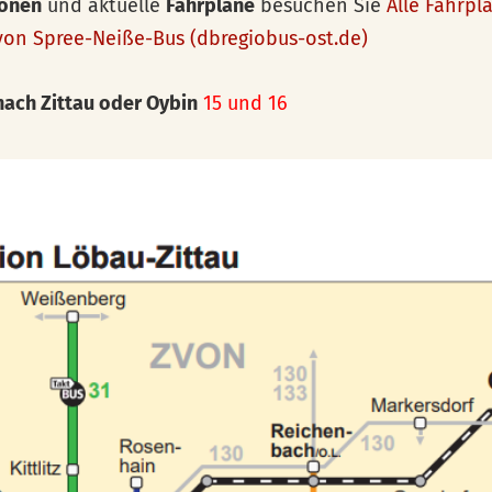
ionen
und aktuelle
Fahrpläne
besuchen Sie
Alle Fahrpl
on Spree-Neiße-Bus (dbregiobus-ost.de)
nach Zittau oder Oybin
15 und 16