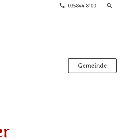
035844 8100
Suche
Gemeinde
er