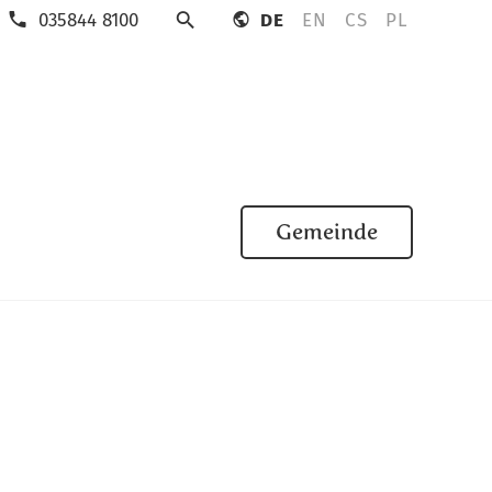
035844 8100
DE
EN
CS
PL
Suche
Gemeinde