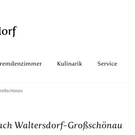
Fremdenzimmer
Kulinarik
Service
Großschönau
ach Waltersdorf-Großschönau