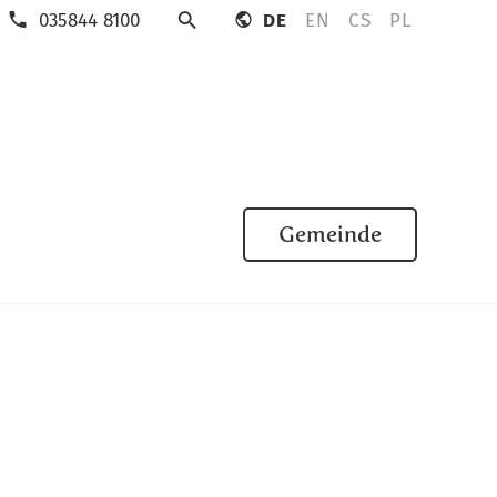
035844 8100
DE
EN
CS
PL
Suche
Gemeinde