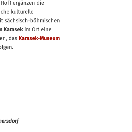
Hof) ergänzen die
iche kulturelle
t sächsisch-böhmischen
n Karasek
im Ort eine
en, das
Karasek-Museum
lgen.
ersdorf