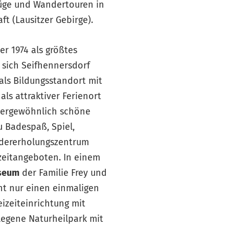
üge und Wandertouren in
 (Lausitzer Gebirge).
er 1974 als größtes
e sich Seifhennersdorf
ls Bildungsstandort mit
ls attraktiver Ferienort
ußergewöhnlich schöne
 Badespaß, Spiel,
ndererholungszentrum
zeitangeboten. In einem
seum
der Familie Frey und
t nur einen einmaligen
eizeiteinrichtung mit
legene Naturheilpark mit