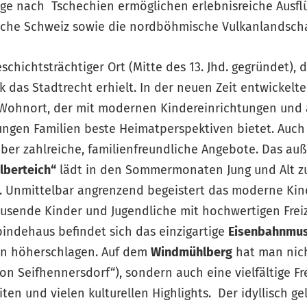
ge nach Tschechien ermöglichen erlebnisreiche Ausfl
he Schweiz sowie die nordböhmische Vulkanlandschaft
schichtsträchtiger Ort (Mitte des 13. Jhd. gegründet), d
k das Stadtrecht erhielt. In der neuen Zeit entwickelt
Wohnort, der mit modernen Kindereinrichtungen und a
ngen Familien beste Heimatperspektiven bietet. Auch a
über zahlreiche, familienfreundliche Angebote. Das a
lberteich“
lädt in den Sommermonaten Jung und Alt zu
 Unmittelbar angrenzend begeistert das moderne Ki
ausende Kinder und Jugendliche mit hochwertigen Frei
indehaus befindet sich das einzigartige
Eisenbahnmu
zen höherschlagen. Auf dem
Windmühlberg
hat man nich
n Seifhennersdorf“), sondern auch eine vielfältige Fr
en und vielen kulturellen Highlights. Der idyllisch ge